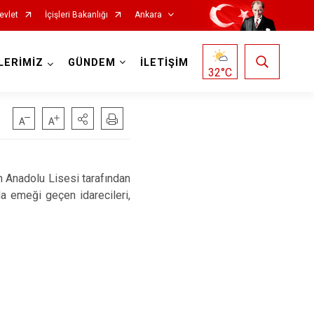
evlet
İçişleri Bakanlığı
Ankara
LERİMİZ
GÜNDEM
İLETİŞİM
32
°C
Haymana
Kalecik
n Anadolu Lisesi tarafından
da emeği geçen idarecileri,
Kahramankazan
Keçiören
Kızılcahamam
Mamak
Nallıhan