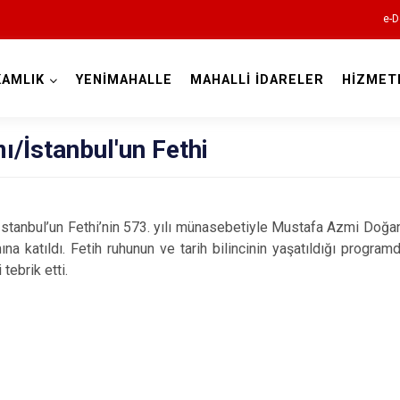
e-D
AMLIK
YENİMAHALLE
MAHALLİ İDARELER
HİZMET
Ankara
/İstanbul'un Fethi
Akyurt
Altındağ
İstanbul’un Fethi’nin 573. yılı münasebetiyle Mustafa Azmi Doğa
 katıldı. Fetih ruhunun ve tarih bilincinin yaşatıldığı program
Ayaş
tebrik etti.
Bala
Beypazarı
Çamlıdere
Çankaya