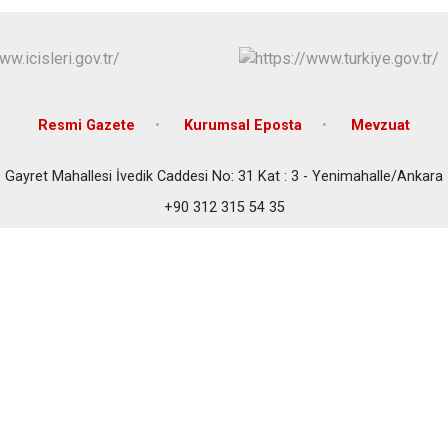
Çubuk
Elmadağ
Etimesgut
Evren
Resmi Gazete
Kurumsal Eposta
Mevzuat
Gölbaşı
Güdül
Gayret Mahallesi İvedik Caddesi No: 31 Kat : 3 - Yenimahalle/Ankara
+90 312 315 54 35