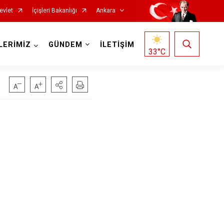
evlet
İçişleri Bakanlığı
Ankara
LERİMİZ
GÜNDEM
İLETİŞİM
33
°C
Haymana
Kalecik
Kahramankazan
Keçiören
Kızılcahamam
Mamak
Nallıhan