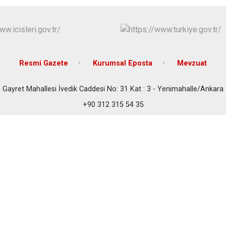
Çubuk
Elmadağ
Etimesgut
Evren
Resmi Gazete
Kurumsal Eposta
Mevzuat
Gölbaşı
Güdül
Gayret Mahallesi İvedik Caddesi No: 31 Kat : 3 - Yenimahalle/Ankara
+90 312 315 54 35