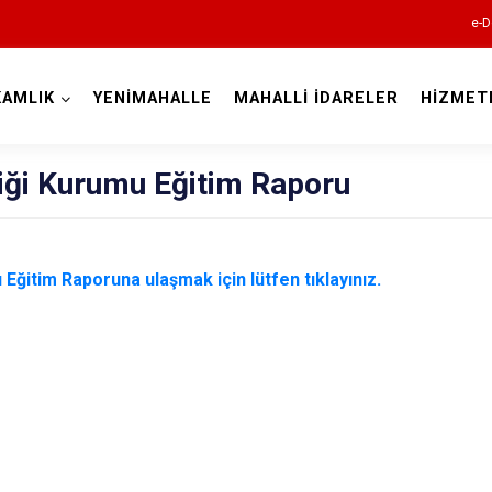
e-D
AMLIK
YENİMAHALLE
MAHALLİ İDARELER
HİZMET
Ankara
iği Kurumu Eğitim Raporu
Akyurt
Altındağ
Eğitim Raporuna ulaşmak için lütfen tıklayınız.
Ayaş
Bala
Beypazarı
Çamlıdere
Çankaya