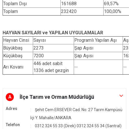
Toplam Dışı
161688
69,57%
Toplam
232420
100,00%
HAYVAN SAYILARI ve YAPILAN UYGULAMALAR
Hayvan Cinsi
Sayısı
Programlı Yapılan Aşı
Aş
Büyükbaş
2273
Şap Aşısı
23
Küçükbaş
7200
Şap Aşısı
16
446 adet sabit
Arı Kovanı
--
--
1336 adet gezgin
İlçe Tarım ve Orman Müdürlüğü
A
Adres
Şehit Cem ERSEVER Cad. No: 27 Tarım Kampüsü
İçi Y. Mahalle/ANKARA
Telefon
0312 324 55 33 (Direk) 0312 324 55 34 (Santral)