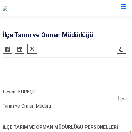
Ankara
İlçe Tarım ve Orman Müdürlüğü
Akyurt
Haymana
Altındağ
Kalecik
Ayaş
Kahramankazan
Bala
Keçiören
Beypazarı
Kızılcahamam
Levent KÜRKÇÜ
Çamlıdere
Mamak
İlçe
Çankaya
Nallıhan
Tarım ve Orman Müdürü
Çubuk
Polatlı
Elmadağ
Şereflikoçhisar
İLÇE TARIM VE ORMAN MÜDÜRLÜĞÜ PERSONELLERİ
Etimesgut
Sincan