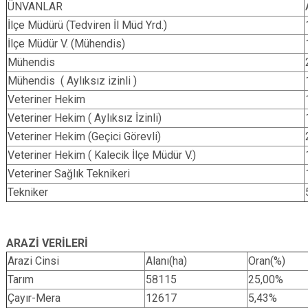
ÜNVANLAR
Evren
Yenimahalle
İlçe Müdürü (Tedviren İl Müd Yrd.)
Gölbaşı
Pursaklar
İlçe Müdür V. (Mühendis)
Güdül
Mühendis
Mühendis ( Aylıksız izinli )
Veteriner Hekim
Veteriner Hekim ( Aylıksız İzinli)
Veteriner Hekim (Geçici Görevli)
Veteriner Hekim ( Kalecik İlçe Müdür V.)
Veteriner Sağlık Teknikeri
Tekniker
ARAZİ VERİLERİ
Arazi Cinsi
Alanı(ha)
Oran(%)
Tarım
58115
25,00%
Çayır-Mera
12617
5,43%