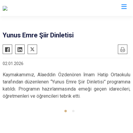
Ankara
Yunus Emre Şiir Dinletisi
Akyurt
Haymana
Altındağ
Kalecik
02.01.2026
Ayaş
Kahramankazan
Bala
Keçiören
Kaymakamımız, Alaeddin Özdenören İmam Hatip Ortaokulu
tarafından düzenlenen “Yunus Emre Şiir Dinletisi” programına
Beypazarı
Kızılcahamam
katıldı. Programın hazırlanmasında emeği geçen idarecileri,
Çamlıdere
Mamak
öğretmenleri ve öğrencileri tebrik etti.
Çankaya
Nallıhan
Çubuk
Polatlı
Elmadağ
Şereflikoçhisar
Etimesgut
Sincan