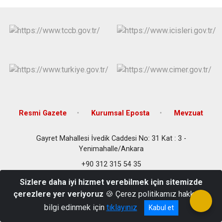
Evren
Yenimahalle
Gölbaşı
Pursaklar
Güdül
Resmi Gazete
Kurumsal Eposta
Mevzuat
Gayret Mahallesi İvedik Caddesi No: 31 Kat : 3 -
Yenimahalle/Ankara
+90 312 315 54 35
Sizlere daha iyi hizmet verebilmek için sitemizde
çerezlere yer veriyoruz
🍪 Çerez politikamız hakkında
bilgi edinmek için
tıklayınız
Kabul et